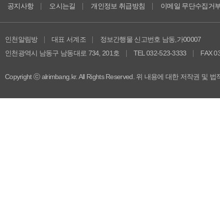
공지사항
오시는길
개인정보 취급방침
이메일 무단수집거
인천알림방
대표 서계조
정보간행물 신고번호 남동,가00007
인천광역시 남동구 남동대로 734, 201호
TEL 032-523-3333
FAX 0
Copyright ⓒ alrimbang.kr. All Rights Reserved. 위 내용에 대한