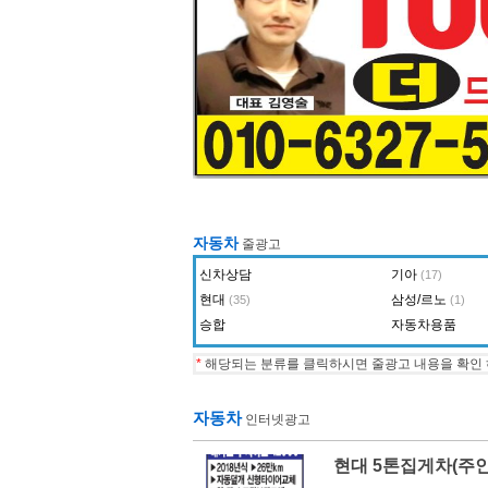
자동차
줄광고
신차상담
기아
(17)
현대
삼성/르노
(35)
(1)
승합
자동차용품
*
해당되는 분류를 클릭하시면 줄광고 내용을 확인 
자동차
인터넷광고
현대 5톤집게차(주