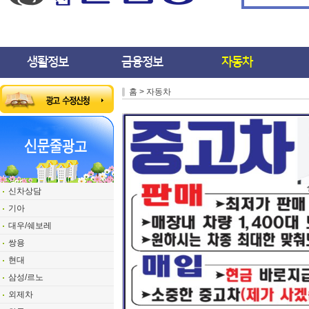
생활정보
금융정보
자동차
홈 > 자동차
신차상담
기아
대우/쉐보레
쌍용
현대
삼성/르노
외제차